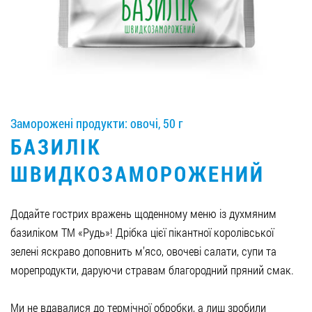
Вакансії
ЗАМОВИТИ ПРОДУКЦІЮ «РУДЬ»:
Заморожені продукти: овочі, 50 г
СТАТИ ПАРТНЕРОМ
БАЗИЛІК
0412 48 28 17
ШВИДКОЗАМОРОЖЕНИЙ
0412 42 29 23
Додайте гострих вражень щоденному меню із духмяним
базиліком ТМ «Рудь»! Дрібка цієї пікантної королівської
зелені яскраво доповнить м’ясо, овочеві салати, супи та
морепродукти, даруючи стравам благородний пряний смак.
Ми не вдавалися до термічної обробки, а лиш зробили