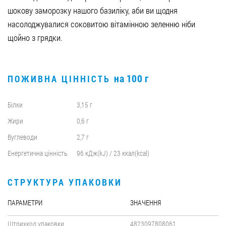
шокову заморозку нашого базиліку, аби ви щодня
насолоджувалися соковитою вітамінною зеленню ніби
щойно з грядки.
на 100 г
ПОЖИВНА ЦІННІСТЬ
Білки
3,15 г
Жири
0,6 г
Вуглеводи
2,7 г
Енергетична цінність
96 кДж(kJ) / 23 ккал(kcal)
СТРУКТУРА УПАКОВКИ
ПАРАМЕТРИ
ЗНАЧЕННЯ
Штрихкод упаковки
4823097808061