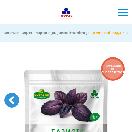
УКР
Морозиво
Хорека
Морозиво для домашніх улюбленців
Заморожені продукти
Ма
БРЕНДИ
ПРОДУКЦІЯ
КОМПАНІЯ
ТИМЧАСОВО
НЕ
ВИРОБЛЯЄТЬСЯ
СПОЖИВАЧАМ
АКЦІЇ
ПРЕС-ЦЕНТР
ХОРЕКА
Тендерні закупівлі
Контакти