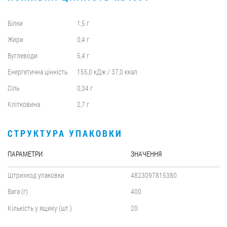
Білки
1,5 г
Жири
0,4 г
Вуглеводи
5,4 г
Енергетична цінність
155,0 кДж / 37,0 ккал
Сіль
0,34 г
Клітковина
2,7 г
СТРУКТУРА УПАКОВКИ
ПАРАМЕТРИ
ЗНАЧЕННЯ
Штрихкод упаковки
4823097815380
Вага (г)
400
Кількість у ящику (шт.)
20