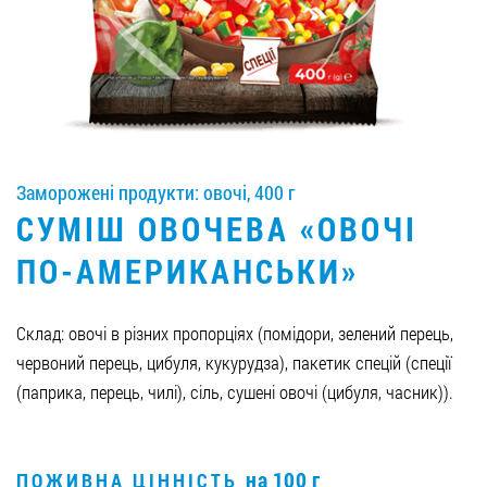
Вакансії
ЗАМОВИТИ ПРОДУКЦІЮ «РУДЬ»:
Заморожені продукти: овочі, 400 г
СТАТИ ПАРТНЕРОМ
СУМІШ ОВОЧЕВА «ОВОЧІ
0412 48 28 17
ПО-АМЕРИКАНСЬКИ»
0412 42 29 23
Склад: овочі в різних пропорціях (помідори, зелений перець,
червоний перець, цибуля, кукурудза), пакетик спецій (спеції
(паприка, перець, чилі), сіль, сушені овочі (цибуля, часник)).
на 100 г
ПОЖИВНА ЦІННІСТЬ