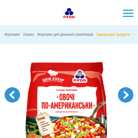
УКР
Морозиво
Хорека
Морозиво для домашніх улюбленців
Заморожені продукти
Ма
БРЕНДИ
ПРОДУКЦІЯ
КОМПАНІЯ
СПОЖИВАЧАМ
АКЦІЇ
ПРЕС-ЦЕНТР
ХОРЕКА
Тендерні закупівлі
Контакти