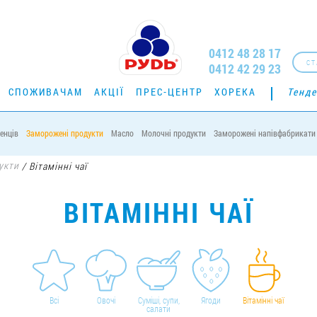
0412 48 28 17
СТ
0412 42 29 23
СПОЖИВАЧАМ
АКЦІЇ
ПРЕС-ЦЕНТР
ХОРЕКА
Тенде
енців
Заморожені продукти
Масло
Молочні продукти
Заморожені напівфабрикати
укти
/
Вітамінні чаї
ВІТАМІННІ ЧАЇ
Всі
Овочі
Суміші, супи,
Ягоди
Вітамінні чаї
салати