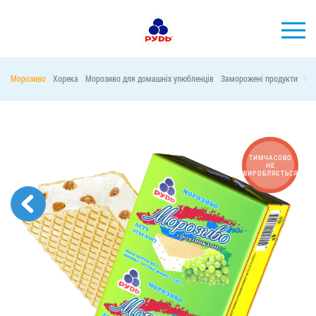
УКР
Морозиво
Хорека
Морозиво для домашніх улюбленців
Заморожені продукти
Ма
БРЕНДИ
ПРОДУКЦІЯ
КОМПАНІЯ
ТИМЧАСОВО
НЕ
ВИРОБЛЯЄТЬСЯ
СПОЖИВАЧАМ
АКЦІЇ
ПРЕС-ЦЕНТР
ХОРЕКА
Тендерні закупівлі
Контакти