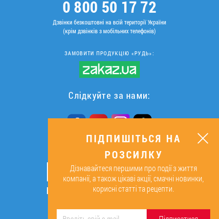
0 800 50 17 72
Дзвінки безкоштовні на всій території України
(крім дзвінків з мобільних телефонів)
ЗАМОВИТИ ПРОДУКЦІЮ «РУДЬ»:
Слідкуйте за нами:
ПІДПИШІТЬСЯ НА
РОЗСИЛКУ
ПІДПИШІТЬСЯ НА РОЗСИЛКУ
Дізнавайтеся першими про події з життя
ОК
компанії, а також цікаві акції, смачні новинки,
корисні статті та рецепти.
Підписуючись, я даю згоду на
обробку персональних даних.
Підписатися