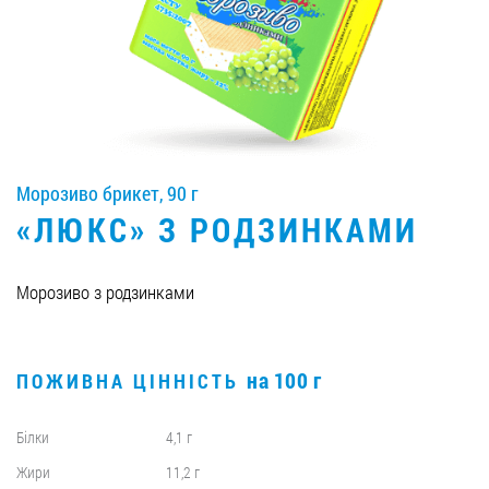
Вакансії
ЗАМОВИТИ ПРОДУКЦІЮ «РУДЬ»:
Морозиво брикет, 90 г
СТАТИ ПАРТНЕРОМ
«ЛЮКС» З РОДЗИНКАМИ
0412 48 28 17
0412 42 29 23
Морозиво з родзинками
на 100 г
ПОЖИВНА ЦІННІСТЬ
Білки
4,1 г
Жири
11,2 г