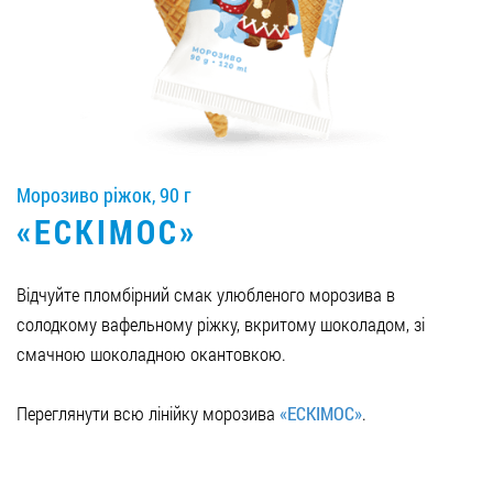
Вакансії
ЗАМОВИТИ ПРОДУКЦІЮ «РУДЬ»:
Морозиво ріжок, 90 г
СТАТИ ПАРТНЕРОМ
«ЕСКІМОС»
0412 48 28 17
0412 42 29 23
Відчуйте пломбірний смак улюбленого морозива в
солодкому вафельному ріжку, вкритому шоколадом, зі
смачною шоколадною окантовкою.
Переглянути всю лінійку морозива
«ЕСКІМОС»
.