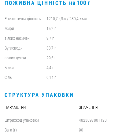
на 100 г
ПОЖИВНА ЦІННІСТЬ
Енергетична цінність
1210,7 кДж / 289,4 ккал
Жири
15,2 г
з яких насичені
9,7 г
Вуглеводи
33,7 г
з яких цукри
29,6 г
Білки
4,4 г
Сіль
0,14 г
СТРУКТУРА УПАКОВКИ
ПАРАМЕТРИ
ЗНАЧЕННЯ
Штрихкод упаковки
4823097801123
Вага (г)
90