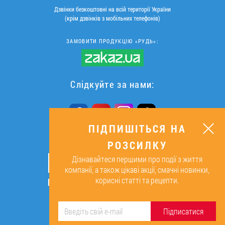
Дзвінки безкоштовні на всій території України
(крім дзвінків з мобільних телефонів)
ЗАМОВИТИ ПРОДУКЦІЮ «РУДЬ»:
Слідкуйте за нами:
ПІДПИШІТЬСЯ НА
РОЗСИЛКУ
ПІДПИШІТЬСЯ НА РОЗСИЛКУ
Дізнавайтеся першими про події з життя
ОК
компанії, а також цікаві акції, смачні новинки,
корисні статті та рецепти.
Підписуючись, я даю згоду на
обробку персональних даних.
Підписатися