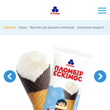
УКР
Морозиво
Хорека
Морозиво для домашніх улюбленців
Заморожені продукти
Ма
БРЕНДИ
ПРОДУКЦІЯ
КОМПАНІЯ
СПОЖИВАЧАМ
АКЦІЇ
ПРЕС-ЦЕНТР
ХОРЕКА
Тендерні закупівлі
Контакти