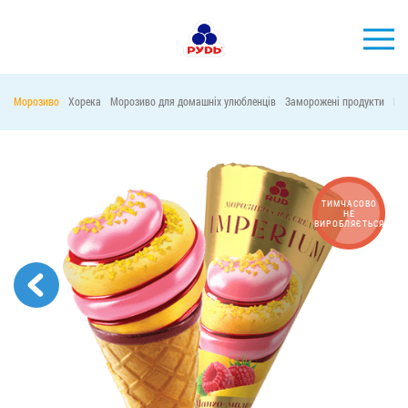
УКР
Морозиво
Хорека
Морозиво для домашніх улюбленців
Заморожені продукти
Ма
БРЕНДИ
ПРОДУКЦІЯ
КОМПАНІЯ
ТИМЧАСОВО
НЕ
ВИРОБЛЯЄТЬСЯ
СПОЖИВАЧАМ
АКЦІЇ
ПРЕС-ЦЕНТР
ХОРЕКА
Тендерні закупівлі
Контакти