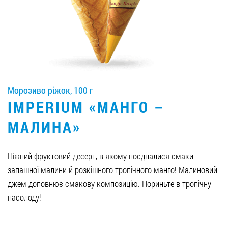
Вакансії
ЗАМОВИТИ ПРОДУКЦІЮ «РУДЬ»:
Морозиво ріжок, 100 г
СТАТИ ПАРТНЕРОМ
IMPERIUM «МАНГО –
0412 48 28 17
МАЛИНА»
0412 42 29 23
Ніжний фруктовий десерт, в якому поєдналися смаки
запашної малини й розкішного тропічного манго! Малиновий
джем доповнює смакову композицію. Пориньте в тропічну
насолоду!