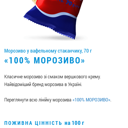
Вакансії
ЗАМОВИТИ ПРОДУКЦІЮ «РУДЬ»:
Морозиво у вафельному стаканчику, 70 г
СТАТИ ПАРТНЕРОМ
«100% МОРОЗИВО»
0412 48 28 17
0412 42 29 23
Класичне морозиво зі смаком вершкового крему.
Найвідоміший бренд морозива в Україні.
Переглянути всю лінійку морозива
«100% МОРОЗИВО»
.
на 100 г
ПОЖИВНА ЦІННІСТЬ