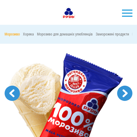
УКР
Морозиво
Хорека
Морозиво для домашніх улюбленців
Заморожені продукти
Ма
БРЕНДИ
ПРОДУКЦІЯ
КОМПАНІЯ
СПОЖИВАЧАМ
АКЦІЇ
ПРЕС-ЦЕНТР
ХОРЕКА
Тендерні закупівлі
Контакти