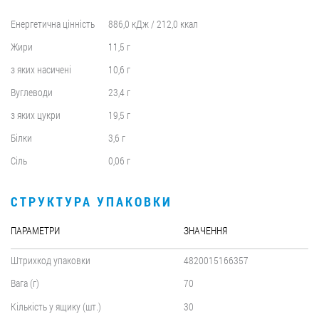
Енергетична цінність
886,0 кДж / 212,0 ккал
Жири
11,5 г
з яких насичені
10,6 г
Вуглеводи
23,4 г
з яких цукри
19,5 г
Білки
3,6 г
Сіль
0,06 г
СТРУКТУРА УПАКОВКИ
ПАРАМЕТРИ
ЗНАЧЕННЯ
Штрихкод упаковки
4820015166357
Вага (г)
70
Кількість у ящику (шт.)
30