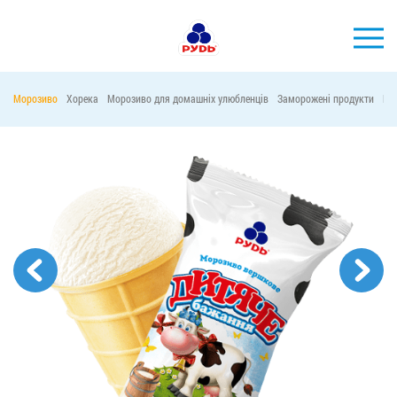
УКР
Морозиво
Хорека
Морозиво для домашніх улюбленців
Заморожені продукти
Ма
БРЕНДИ
ПРОДУКЦІЯ
КОМПАНІЯ
СПОЖИВАЧАМ
АКЦІЇ
ПРЕС-ЦЕНТР
ХОРЕКА
Тендерні закупівлі
Контакти