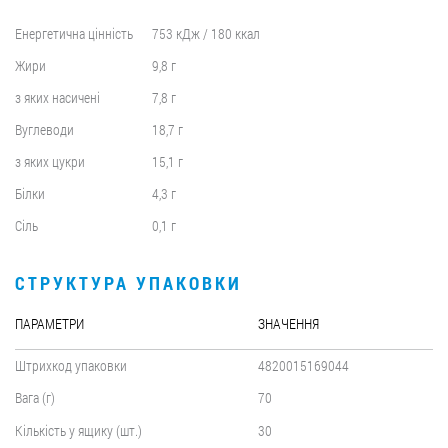
Енергетична цінність
753 кДж / 180 ккал
Жири
9,8 г
з яких насичені
7,8 г
Вуглеводи
18,7 г
з яких цукри
15,1 г
Білки
4,3 г
Сіль
0,1 г
СТРУКТУРА УПАКОВКИ
ПАРАМЕТРИ
ЗНАЧЕННЯ
Штрихкод упаковки
4820015169044
Вага (г)
70
Кількість у ящику (шт.)
30