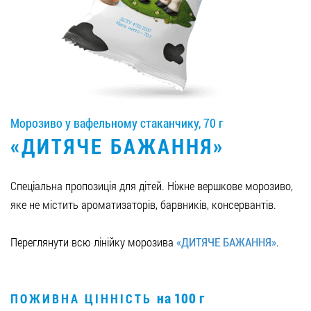
Вакансії
ЗАМОВИТИ ПРОДУКЦІЮ «РУДЬ»:
Морозиво у вафельному стаканчику, 70 г
СТАТИ ПАРТНЕРОМ
«ДИТЯЧЕ БАЖАННЯ»
0412 48 28 17
0412 42 29 23
Спеціальна пропозиція для дітей. Ніжне вершкове морозиво,
яке не містить ароматизаторів, барвників, консервантів.
Переглянути всю лінійку морозива
«ДИТЯЧЕ БАЖАННЯ»
.
на 100 г
ПОЖИВНА ЦІННІСТЬ