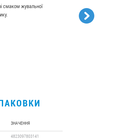
зі смаком жувальної
ику.
УПАКОВКИ
ЗНАЧЕННЯ
4823097803141