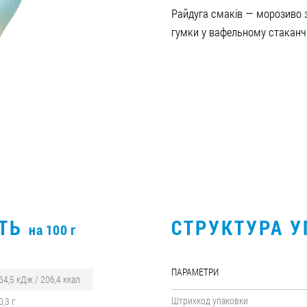
Райдуга смаків — морозиво 
гумки у вафельному стаканч
СТЬ
СТРУКТУРА 
на 100 г
ПАРАМЕТРИ
64,5 кДж / 206,4 ккал
Штрихкод упаковки
0,3 г