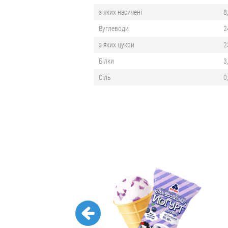
з яких насичені
8
Вуглеводи
2
з яких цукри
2
Білки
3
Сіль
0