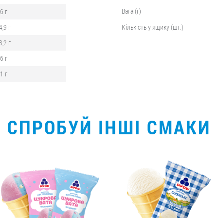
Вага (г)
,6 г
4,9 г
Кількість у ящику (шт.)
3,2 г
,6 г
,1 г
СПРОБУЙ ІНШІ СМАКИ