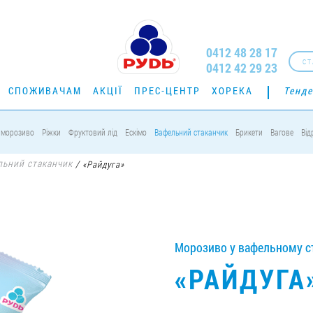
0412 48 28 17
СТ
0412 42 29 23
СПОЖИВАЧАМ
АКЦІЇ
ПРЕС-ЦЕНТР
ХОРЕКА
Тенде
 морозиво
Ріжки
Фруктовий лід
Ескімо
Вафельний стаканчик
Брикети
Вагове
Від
льний стаканчик
/
«Райдуга»
Морозиво у вафельному ст
«РАЙДУГА