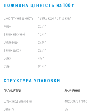
на 100 г
ПОЖИВНА ЦІННІСТЬ
Енергетична цінність
1299,5 кДж / 311,8 ккал
Жири
20,7 г
з яких насичені
10,4 г
Вуглеводи
27,0 г
з яких цукри
22,7 г
Білки
4,5 г
Сіль
0,14 г
СТРУКТУРА УПАКОВКИ
ПАРАМЕТРИ
ЗНАЧЕННЯ
Штрихкод упаковки
4823097817810
Вага (г)
55