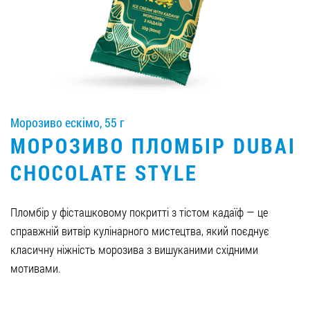
Вакансії
ЗАМОВИТИ ПРОДУКЦІЮ «РУДЬ»:
Морозиво ескімо, 55 г
СТАТИ ПАРТНЕРОМ
МОРОЗИВО ПЛОМБІР DUBAI
0412 48 28 17
CHOCOLATE STYLE
0412 42 29 23
Пломбір у фісташковому покритті з тістом кадаїф — це
справжній витвір кулінарного мистецтва, який поєднує
класичну ніжність морозива з вишуканими східними
мотивами.