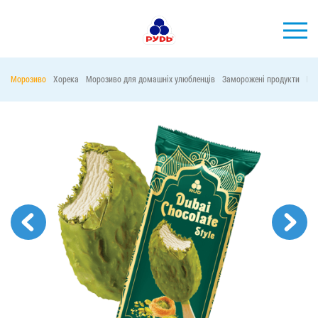
УКР
Морозиво
Хорека
Морозиво для домашніх улюбленців
Заморожені продукти
Ма
БРЕНДИ
ПРОДУКЦІЯ
КОМПАНІЯ
СПОЖИВАЧАМ
АКЦІЇ
ПРЕС-ЦЕНТР
ХОРЕКА
Тендерні закупівлі
Контакти