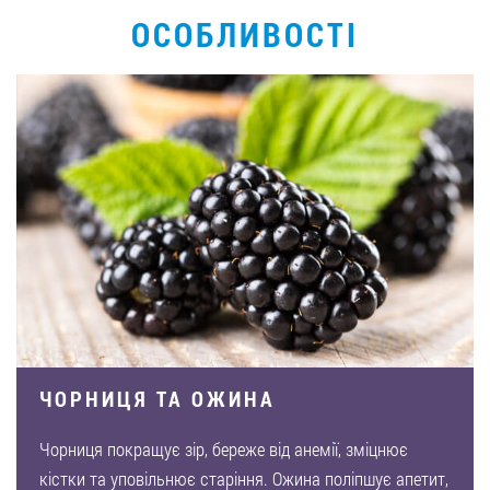
ОСОБЛИВОСТІ
ЧОРНИЦЯ ТА ОЖИНА
Чорниця покращує зір, береже від анемії, зміцнює
кістки та уповільнює старіння. Ожина поліпшує апетит,