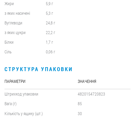
Жири
5,9 г
з яких насичені
5,3 г
Вуглеводи
24,8 г
з яких цукри
22,2 г
Білки
1,7 г
Сіль
0,06 г
СТРУКТУРА УПАКОВКИ
ПАРАМЕТРИ
ЗНАЧЕННЯ
Штрихкод упаковки
4820154720823
Вага (г)
85
Кількість у ящику (шт.)
30