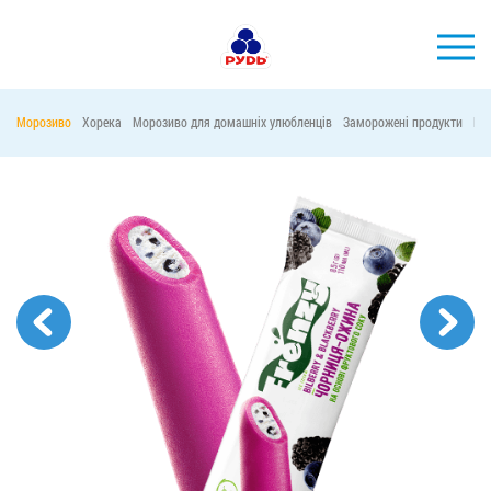
УКР
Морозиво
Хорека
Морозиво для домашніх улюбленців
Заморожені продукти
Ма
БРЕНДИ
ПРОДУКЦІЯ
КОМПАНІЯ
СПОЖИВАЧАМ
АКЦІЇ
ПРЕС-ЦЕНТР
ХОРЕКА
Тендерні закупівлі
Контакти