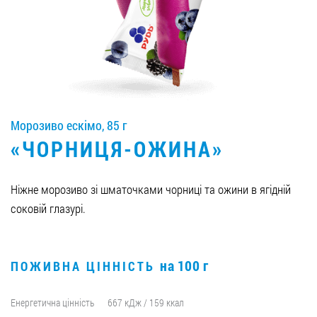
Вакансії
ЗАМОВИТИ ПРОДУКЦІЮ «РУДЬ»:
Морозиво ескімо, 85 г
СТАТИ ПАРТНЕРОМ
«ЧОРНИЦЯ-ОЖИНА»
0412 48 28 17
0412 42 29 23
Ніжне морозиво зі шматочками чорниці та ожини в ягідній
соковій глазурі.
на 100 г
ПОЖИВНА ЦІННІСТЬ
Енергетична цінність
667 кДж / 159 ккал