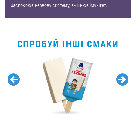
заспокоює нервову систему, зміцнює імунітет.
СПРОБУЙ ІНШІ СМАКИ