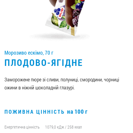
Вакансії
ЗАМОВИТИ ПРОДУКЦІЮ «РУДЬ»:
Морозиво ескімо, 70 г
СТАТИ ПАРТНЕРОМ
ПЛОДОВО-ЯГІДНЕ
0412 48 28 17
0412 42 29 23
Заморожене пюре зі сливи, полуниці, смородини, чорниці
ожини в ніжній шоколадній глазурі.
на 100 г
ПОЖИВНА ЦІННІСТЬ
Енергетична цінність
1079,0 кДж / 258 ккал