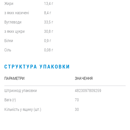
Жири
13,4 г
з яких насичені
8,4 г
Вуглеводи
33,5 г
з яких цукри
30,8 г
Білки
0,9 г
Сіль
0,08 г
СТРУКТУРА УПАКОВКИ
ПАРАМЕТРИ
ЗНАЧЕННЯ
Штрихкод упаковки
4823097809259
Вага (г)
70
Кількість у ящику (шт.)
30