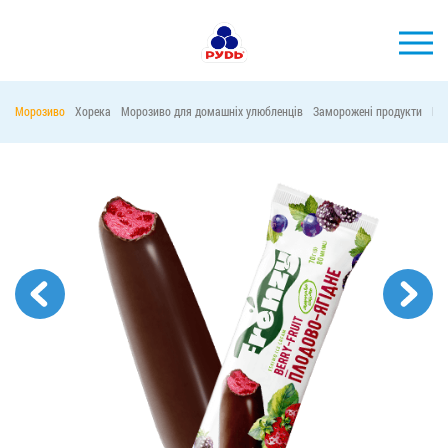
УКР
Морозиво
Хорека
Морозиво для домашніх улюбленців
Заморожені продукти
Ма
БРЕНДИ
ПРОДУКЦІЯ
КОМПАНІЯ
СПОЖИВАЧАМ
АКЦІЇ
ПРЕС-ЦЕНТР
ХОРЕКА
Тендерні закупівлі
Контакти