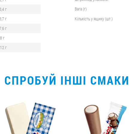
Вага (г)
3,4 г
3,7 г
Кількість у ящику (шт.)
7,6 г
,8 г
,12 г
СПРОБУЙ ІНШІ СМАКИ