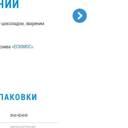
НИЙ
е шоколадом, звареним
розива
«ЕСКІМОС»
.
УПАКОВКИ
ЗНАЧЕННЯ
4820154725187