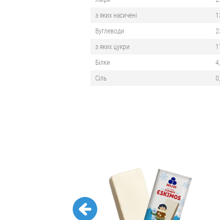
з яких насичені
1
Вуглеводи
2
з яких цукри
1
Білки
4
Сіль
0