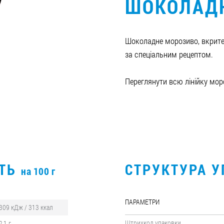
ШОКОЛАД
Шоколадне морозиво, вкрит
за спеціальним рецептом.
Переглянути всю лінійку мо
СТЬ
СТРУКТУРА 
на 100 г
ПАРАМЕТРИ
309 кДж / 313 ккал
Штрихкод упаковки
2,1 г