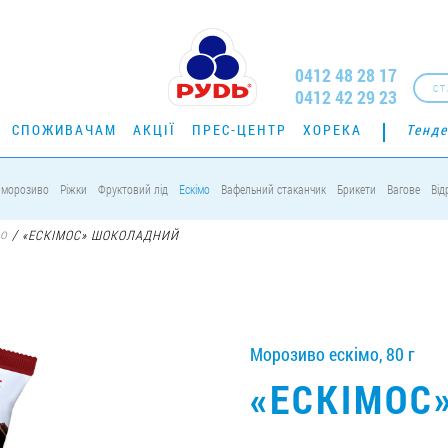
0412 48 28 17
СТ
0412 42 29 23
СПОЖИВАЧАМ
АКЦІЇ
ПРЕС-ЦЕНТР
ХОРЕКА
Тенде
 морозиво
Ріжки
Фруктовий лід
Ескімо
Вафельний стаканчик
Брикети
Вагове
Від
мо
/
«ЕСКІМОС» ШОКОЛАДНИЙ
Морозиво ескімо, 80 г
«ЕСКІМОС