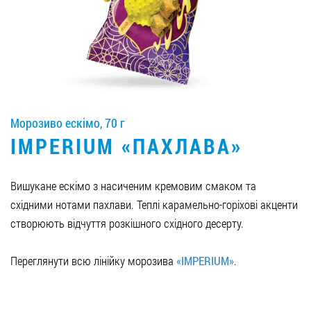
Вакансії
ЗАМОВИТИ ПРОДУКЦІЮ «РУДЬ»:
Морозиво ескімо, 70 г
СТАТИ ПАРТНЕРОМ
IMPERIUM «ПАХЛАВА»
0412 48 28 17
0412 42 29 23
Вишукане ескімо з насиченим кремовим смаком та
східними нотами пахлави. Теплі карамельно-горіхові акценти
створюють відчуття розкішного східного десерту.
Переглянути всю лінійку морозива
«IMPERIUM»
.