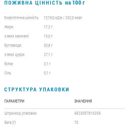
на 100 г
ПОЖИВНА ЦІННІСТЬ
Енергетична цінність
1219,0 кДж / 292,0 ккал
Жири
17,2 г
з яких насичені
15,0 г
Вуглеводи
30,8 г
з яких цукри
27,1 г
Білки
3,1 г
Сіль
0,1 г
СТРУКТУРА УПАКОВКИ
ПАРАМЕТРИ
ЗНАЧЕННЯ
Штрихкод упаковки
4823097819258
Вага (г)
70