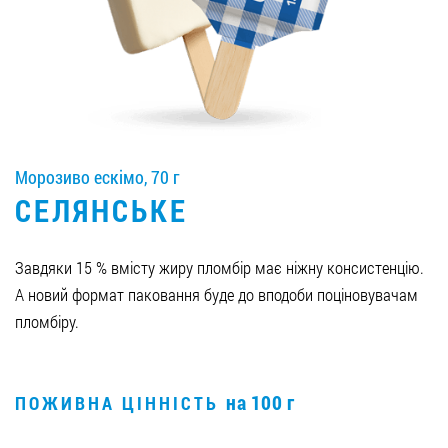
Вакансії
ЗАМОВИТИ ПРОДУКЦІЮ «РУДЬ»:
Морозиво ескімо, 70 г
СТАТИ ПАРТНЕРОМ
СЕЛЯНСЬКЕ
0412 48 28 17
0412 42 29 23
Завдяки 15 % вмісту жиру пломбір має ніжну консистенцію.
А новий формат паковання буде до вподоби поціновувачам
пломбіру.
на 100 г
ПОЖИВНА ЦІННІСТЬ