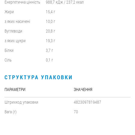
Енергетична цінність
988,7 кДж / 237,2 ккал
Жири
15,4 г
з яких насичені
10,0 г
Вуглеводи
20,8 г
з яких цукри
19,3 г
Білки
3,7 г
Сіль
0,1 г
СТРУКТУРА УПАКОВКИ
ПАРАМЕТРИ
ЗНАЧЕННЯ
Штрихкод упаковки
4823097819487
Вага (г)
70