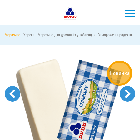
УКР
Морозиво
Хорека
Морозиво для домашніх улюбленців
Заморожені продукти
Ма
БРЕНДИ
ПРОДУКЦІЯ
КОМПАНІЯ
Новинка
СПОЖИВАЧАМ
АКЦІЇ
ПРЕС-ЦЕНТР
ХОРЕКА
Тендерні закупівлі
Контакти