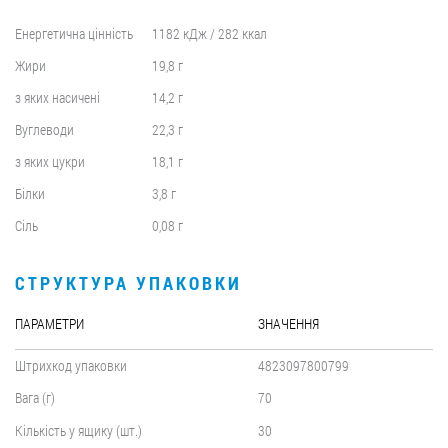
Енергетична цінність
1182 кДж / 282 ккал
Жири
19,8 г
з яких насичені
14,2 г
Вуглеводи
22,3 г
з яких цукри
18,1 г
Білки
3,8 г
Сіль
0,08 г
СТРУКТУРА УПАКОВКИ
ПАРАМЕТРИ
ЗНАЧЕННЯ
Штрихкод упаковки
4823097800799
Вага (г)
70
Кількість у ящику (шт.)
30