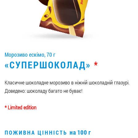
Вакансії
ЗАМОВИТИ ПРОДУКЦІЮ «РУДЬ»:
Морозиво ескімо, 70 г
СТАТИ ПАРТНЕРОМ
«СУПЕРШОКОЛАД»
*
0412 48 28 17
0412 42 29 23
Класичне шоколадне морозиво в ніжній шоколадній глазурі.
Доведено: шоколаду багато не буває!
* Limited edition
на 100 г
ПОЖИВНА ЦІННІСТЬ