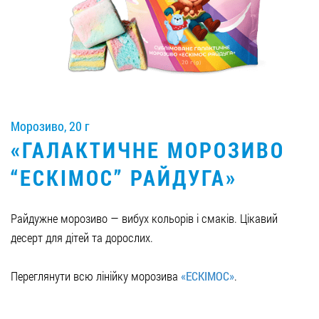
Вакансії
ЗАМОВИТИ ПРОДУКЦІЮ «РУДЬ»:
Морозиво, 20 г
СТАТИ ПАРТНЕРОМ
«ГАЛАКТИЧНЕ МОРОЗИВО
0412 48 28 17
“ЕСКІМОС” РАЙДУГА»
0412 42 29 23
Райдужне морозиво — вибух кольорів і смаків. Цікавий
десерт для дітей та дорослих.
Переглянути всю лінійку морозива
«ЕСКІМОС»
.