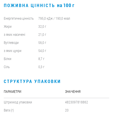
на 100 г
ПОЖИВНА ЦІННІСТЬ
Енергетична цінність
795,0 кДж / 190,0 ккал
Жири
32,0 г
з яких насичені
21,0 г
Вуглеводи
56,0 г
з яких цукри
54,0 г
Білки
8,7 г
Сіль
0,3 г
СТРУКТУРА УПАКОВКИ
ПАРАМЕТРИ
ЗНАЧЕННЯ
Штрихкод упаковки
4823097818862
Вага (г)
20