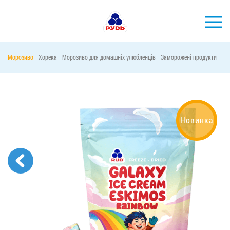
УКР
Морозиво
Хорека
Морозиво для домашніх улюбленців
Заморожені продукти
Ма
БРЕНДИ
ПРОДУКЦІЯ
КОМПАНІЯ
Новинка
СПОЖИВАЧАМ
АКЦІЇ
ПРЕС-ЦЕНТР
ХОРЕКА
Тендерні закупівлі
Контакти