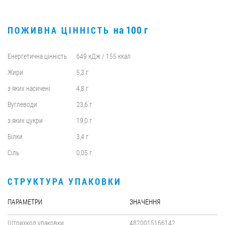
на 100 г
ПОЖИВНА ЦІННІСТЬ
Енергетична цінність
649 кДж / 155 ккал
Жири
5,3 г
з яких насичені
4,8 г
Вуглеводи
23,6 г
з яких цукри
19,0 г
Білки
3,4 г
Сіль
0,05 г
СТРУКТУРА УПАКОВКИ
ПАРАМЕТРИ
ЗНАЧЕННЯ
Штрихкод упаковки
4820015166142