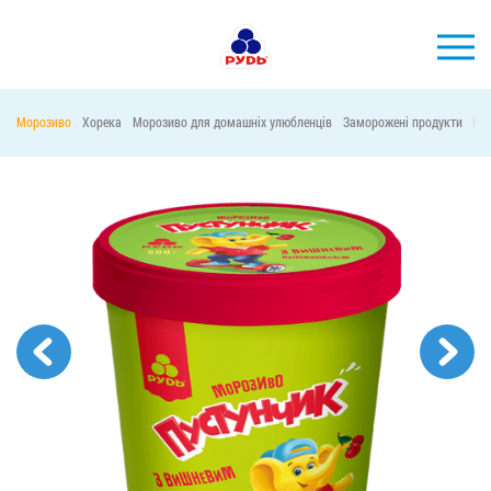
УКР
Морозиво
Хорека
Морозиво для домашніх улюбленців
Заморожені продукти
Ма
БРЕНДИ
ПРОДУКЦІЯ
КОМПАНІЯ
СПОЖИВАЧАМ
АКЦІЇ
ПРЕС-ЦЕНТР
ХОРЕКА
Тендерні закупівлі
Контакти