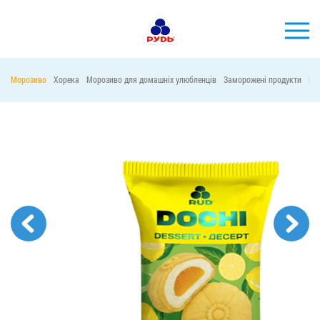
УКР
Морозиво
Хорека
Морозиво для домашніх улюбленців
Заморожені продукти
Ма
БРЕНДИ
ПРОДУКЦІЯ
КОМПАНІЯ
СПОЖИВАЧАМ
АКЦІЇ
ПРЕС-ЦЕНТР
ХОРЕКА
Тендерні закупівлі
Контакти