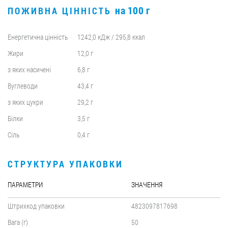
на 100 г
ПОЖИВНА ЦІННІСТЬ
Енергетична цінність
1242,0 кДж / 295,8 ккал
Жири
12,0 г
з яких насичені
6,8 г
Вуглеводи
43,4 г
з яких цукри
29,2 г
Білки
3,5 г
Сіль
0,4 г
СТРУКТУРА УПАКОВКИ
ПАРАМЕТРИ
ЗНАЧЕННЯ
Штрихкод упаковки
4823097817698
Вага (г)
50