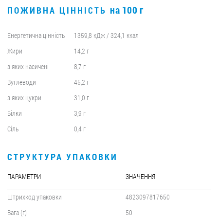
на 100 г
ПОЖИВНА ЦІННІСТЬ
Енергетична цінність
1359,8 кДж / 324,1 ккал
Жири
14,2 г
з яких насичені
8,7 г
Вуглеводи
45,2 г
з яких цукри
31,0 г
Білки
3,9 г
Сіль
0,4 г
СТРУКТУРА УПАКОВКИ
ПАРАМЕТРИ
ЗНАЧЕННЯ
Штрихкод упаковки
4823097817650
Вага (г)
50