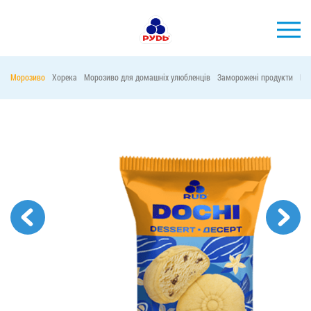
УКР
Морозиво
Хорека
Морозиво для домашніх улюбленців
Заморожені продукти
Ма
БРЕНДИ
ПРОДУКЦІЯ
КОМПАНІЯ
СПОЖИВАЧАМ
АКЦІЇ
ПРЕС-ЦЕНТР
ХОРЕКА
Тендерні закупівлі
Контакти