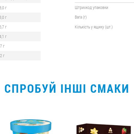
Штрихкод упаковки
8,0 г
Вага (г)
3,0 г
6,7 г
Кількість у ящику (шт.)
4,1 г
,7 г
,2 г
СПРОБУЙ ІНШІ СМАКИ