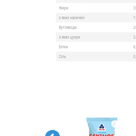
Жири
2
з яких насичені
1
Вуглеводи
2
з яких цукри
2
Білки
6
Сіль
0