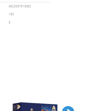
4823097819982
180
8