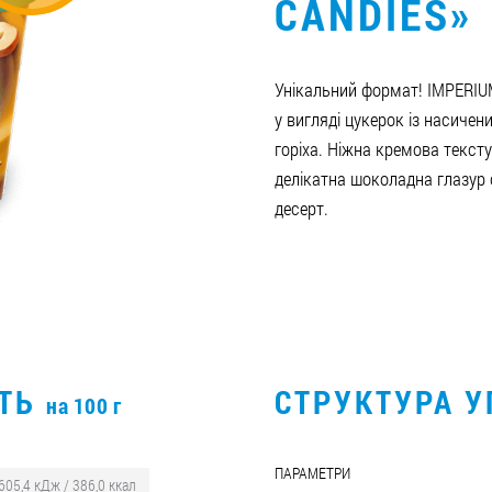
CANDIES»
Унікальний формат! IMPERIU
у вигляді цукерок із насиче
горіха. Ніжна кремова текстур
делікатна шоколадна глазу
десерт.
СТЬ
СТРУКТУРА 
на 100 г
ПАРАМЕТРИ
605,4 кДж / 386,0 ккал