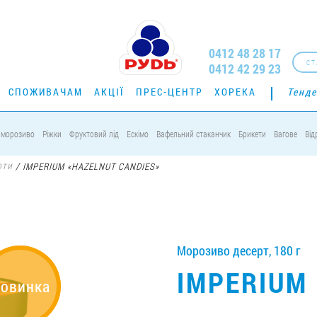
0412 48 28 17
СТ
0412 42 29 23
СПОЖИВАЧАМ
АКЦІЇ
ПРЕС-ЦЕНТР
ХОРЕКА
Тенде
 морозиво
Ріжки
Фруктовий лід
Ескімо
Вафельний стаканчик
Брикети
Вагове
Від
рти
/
IMPERIUM «HAZELNUT CANDIES»
Морозиво десерт, 180 г
IMPERIUM
овинка