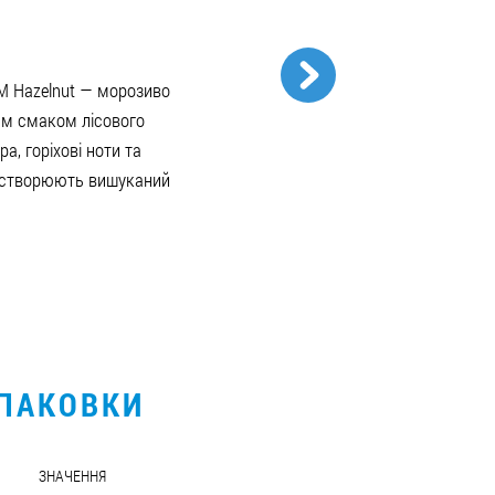
M Hazelnut — морозиво
ним смаком лісового
а, горіхові ноти та
р створюють вишуканий
УПАКОВКИ
ЗНАЧЕННЯ