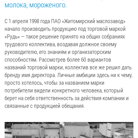
молока, мороженого.
Вакансии
С 1 апреля 1998 года ПАО «Житомирский маслозавод»
ЗАКАЗАТЬ ПРОДУКЦИЮ «РУДЬ»:
начало производить продукцию под торговой маркой
«Рудь» — такое решение принято на общих собраниях
трудового коллектива, воздавая должное своему
руководителю, его знаниям и организаторским
СТАТЬ ПАРТНЕРОМ
способностям. Рассмотрев более 60 вариантов
названий торговой марки, коллектив все же решил дать
0412 48 28 17
бренду имя директора. Личные амбиции здесь ни к чему,
0412 42 29 23
просто хотелось, чтобы за названием марки
потребители видели конкретного человека, который
берет на себя ответственность за действия компании и
связанные с продукцией обещания.