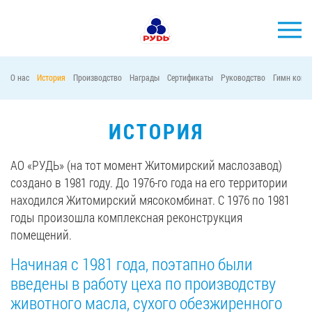
О нас
История
Производство
Награды
Сертификаты
Руководство
Гимн комп
БРЕНДЫ
ПРОДУКЦИЯ
ИСТОРИЯ
КОМПАНИЯ
АО «РУДЬ» (на тот момент Житомирский маслозавод)
ПОТРЕБИТЕЛЯМ
создано в 1981 году. До 1976-го года на его территории
находился Житомирский мясокомбинат. С 1976 по 1981
АКЦИИ
годы произошла комплексная реконструкция
ПРЕСС-ЦЕНТР
помещений.
ХОРЕКА
Начиная с 1981 года, поэтапно были
введены в работу цеха по производству
Тендерные закупки
животного масла, сухого обезжиренного
Контакты