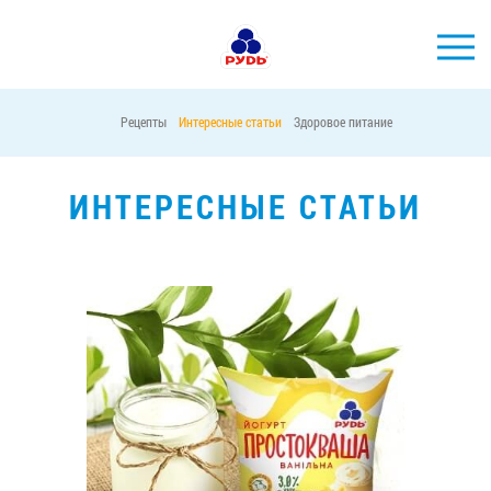
Рецепты
Интересные статьи
Здоровое питание
БРЕНДЫ
ПРОДУКЦИЯ
ИНТЕРЕСНЫЕ СТАТЬИ
КОМПАНИЯ
ПОТРЕБИТЕЛЯМ
АКЦИИ
ПРЕСС-ЦЕНТР
ХОРЕКА
Тендерные закупки
Контакты