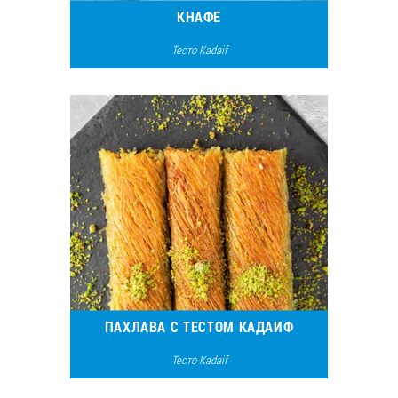
КНАФЕ
Тесто Kadaif
8035
4
ПАХЛАВА С ТЕСТОМ КАДАИФ
Тесто Kadaif
8341
3