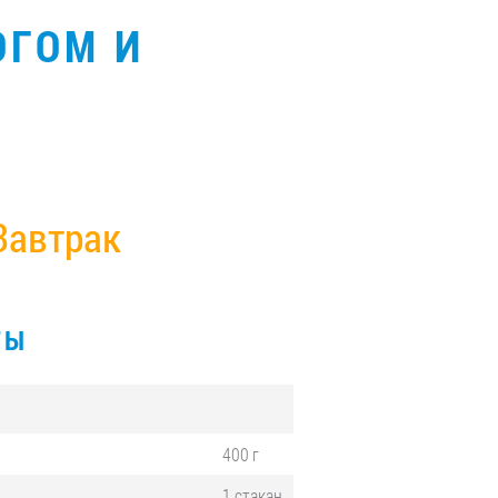
ОГОМ И
Завтрак
ТЫ
400 г
1 стакан