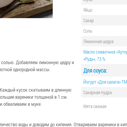
Яйцо
Сахар
Соль
Лимонная цедра
Масло сливочное «Хуто
«Рудь», 73 %
и солью. Добавляем лимонную цедру и
лотной однородной массы.
Для соуса:
Йогурт «Для салата» ТМ 
. Каждый кусок скатываем в длинную
Сахарная пудра
большие вареники толщиной в 1 см.
и обваливаем в муке.
Мята свежая
ичество воды и доводим до кипения. Отвариваем вареники в ки