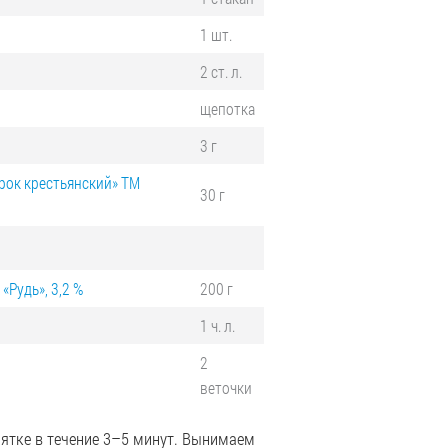
1 шт.
2 ст. л.
щепотка
3 г
рок крестьянский» ТМ
30 г
«Рудь», 3,2 %
200 г
1 ч. л.
2
веточки
пятке в течение 3–5 минут. Вынимаем