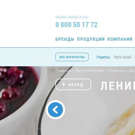
ТЕЛЕФОН ГОРЯЧЕЙ ЛИНИИ
0 800 50 17 72
БРЕНДЫ
ПРОДУКЦИЯ
КОМПАНИЯ
Рецепты:
Тесто Kadaif
ВСЕ МАТЕРИАЛЫ
Главная
Потребителям
Рецепты
Де
/
/
/
ЛЕНИ
НАЗАД