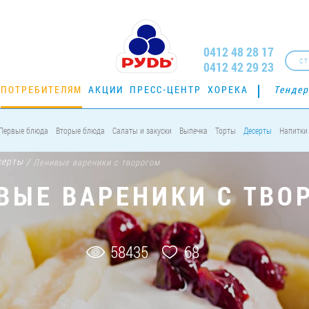
0412 48 28 17
СТ
0412 42 29 23
ПОТРЕБИТЕЛЯМ
АКЦИИ
ПРЕСС-ЦЕНТР
ХОРЕКА
Тенде
Первые блюда
Вторые блюда
Салаты и закуски
Выпечка
Торты
Десерты
Напитки
серты
/
Ленивые вареники с творогом
ВЫЕ ВАРЕНИКИ С ТВО
58435
68