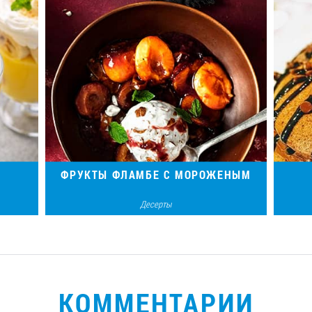
ФРУКТЫ ФЛАМБЕ С МОРОЖЕНЫМ
Десерты
чками
Изысканный французский десерт для
Пр
ебе
яркого настроения — оригинальное
д
ия!
сочетание мороженого, фруктов и
алкоголя.
КОММЕНТАРИИ