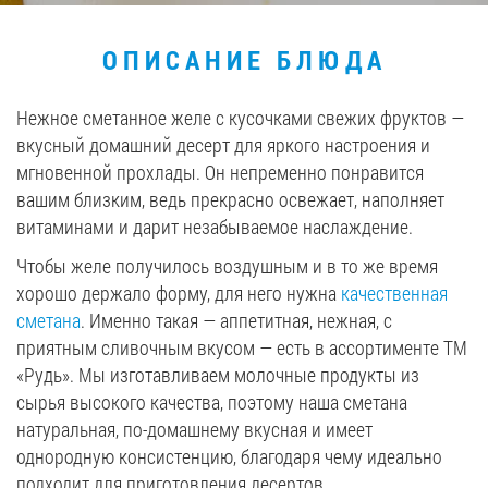
Вакансии
ОПИСАНИЕ БЛЮДА
ЗАКАЗАТЬ ПРОДУКЦИЮ «РУДЬ»:
Нежное сметанное желе с кусочками свежих фруктов —
вкусный домашний десерт для яркого настроения и
мгновенной прохлады. Он непременно понравится
вашим близким, ведь прекрасно освежает, наполняет
СТАТЬ ПАРТНЕРОМ
витаминами и дарит незабываемое наслаждение.
0412 48 28 17
Чтобы желе получилось воздушным и в то же время
0412 42 29 23
хорошо держало форму, для него нужна
качественная
сметана
. Именно такая — аппетитная, нежная, с
приятным сливочным вкусом — есть в ассортименте ТМ
«Рудь». Мы изготавливаем молочные продукты из
сырья высокого качества, поэтому наша сметана
натуральная, по-домашнему вкусная и имеет
однородную консистенцию, благодаря чему идеально
подходит для приготовления десертов.