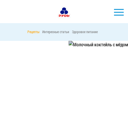
Рецепты
Интересные статьи
Здоровое питание
БРЕНДЫ
ПРОДУКЦИЯ
МЕДОВЫЕ МОЛОЧНЫЕ КОКТЕЙЛИ
КОМПАНИЯ
ПОТРЕБИТЕЛЯМ
52852
40
АКЦИИ
ПРЕСС-ЦЕНТР
ХОРЕКА
Тендерные закупки
Контакты