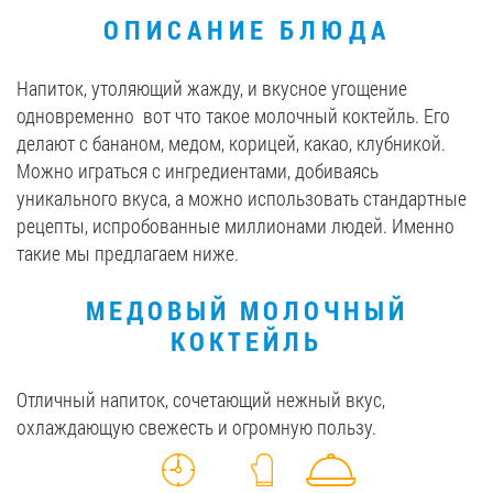
ОПИСАНИЕ БЛЮДА
Вакансии
Напиток, утоляющий жажду, и вкусное угощение
ЗАКАЗАТЬ ПРОДУКЦИЮ «РУДЬ»:
одновременно вот что такое молочный коктейль. Его
делают с бананом, медом, корицей, какао, клубникой.
Можно играться с ингредиентами, добиваясь
уникального вкуса, а можно использовать стандартные
СТАТЬ ПАРТНЕРОМ
рецепты, испробованные миллионами людей. Именно
такие мы предлагаем ниже.
0412 48 28 17
0412 42 29 23
МЕДОВЫЙ МОЛОЧНЫЙ
КОКТЕЙЛЬ
Отличный напиток, сочетающий нежный вкус,
охлаждающую свежесть и огромную пользу.