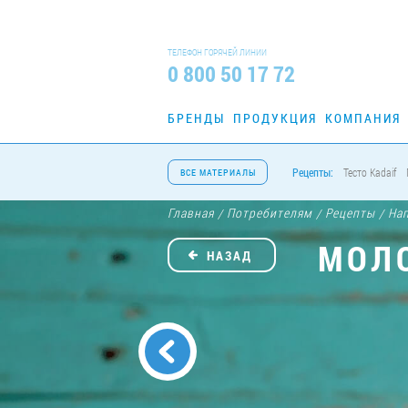
ТЕЛЕФОН ГОРЯЧЕЙ ЛИНИИ
0 800 50 17 72
БРЕНДЫ
ПРОДУКЦИЯ
КОМПАНИЯ
Рецепты:
Тесто Kadaif
ВСЕ МАТЕРИАЛЫ
Главная
Потребителям
Рецепты
На
/
/
/
МОЛ
НАЗАД