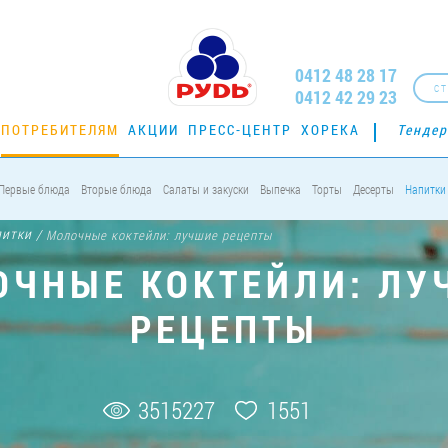
0412 48 28 17
СТ
0412 42 29 23
ПОТРЕБИТЕЛЯМ
АКЦИИ
ПРЕСС-ЦЕНТР
ХОРЕКА
Тенде
Первые блюда
Вторые блюда
Салаты и закуски
Выпечка
Торты
Десерты
Напитки
питки
/
Молочные коктейли: лучшие рецепты
ОЧНЫЕ КОКТЕЙЛИ: ЛУ
РЕЦЕПТЫ
3515227
1551