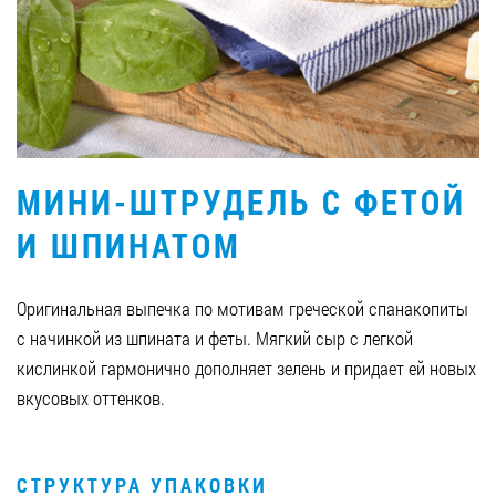
Вакансии
ЗАКАЗАТЬ ПРОДУКЦИЮ «РУДЬ»:
МИНИ-ШТРУДЕЛЬ С ФЕТОЙ
СТАТЬ ПАРТНЕРОМ
И ШПИНАТОМ
0412 48 28 17
0412 42 29 23
Оригинальная выпечка по мотивам греческой спанакопиты
с начинкой из шпината и феты. Мягкий сыр с легкой
кислинкой гармонично дополняет зелень и придает ей новых
вкусовых оттенков.
СТРУКТУРА УПАКОВКИ