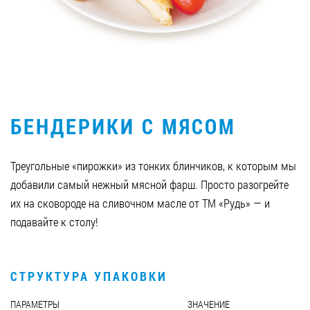
Вакансии
ЗАКАЗАТЬ ПРОДУКЦИЮ «РУДЬ»:
БЕНДЕРИКИ С МЯСОМ
СТАТЬ ПАРТНЕРОМ
0412 48 28 17
Треугольные «пирожки» из тонких блинчиков, к которым мы
0412 42 29 23
добавили самый нежный мясной фарш. Просто разогрейте
их на сковороде на сливочном масле от ТМ «Рудь» — и
подавайте к столу!
СТРУКТУРА УПАКОВКИ
ПАРАМЕТРЫ
ЗНАЧЕНИЕ