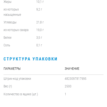
Жиры
10,1 г
из которых
9,2 г
насыщенные
Углеводы
21,8 г
из которых сахара
19,0 г
Белки
3,5 г
Соль
0,1 г
СТРУКТУРА УПАКОВКИ
ПАРАМЕТРЫ
ЗНАЧЕНИЕ
Штрих-код упаковки
4823097817995
Вес (г)
2500
Количество в ящике (шт.)
1