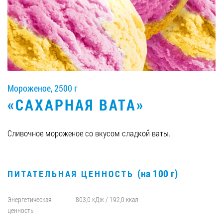
Вакансии
ЗАКАЗАТЬ ПРОДУКЦИЮ «РУДЬ»:
Мороженое, 2500 г
СТАТЬ ПАРТНЕРОМ
«САХАРНАЯ ВАТА»
0412 48 28 17
0412 42 29 23
Сливочное мороженое со вкусом сладкой ваты.
(на 100 г)
ПИТАТЕЛЬНАЯ ЦЕННОСТЬ
Энергетическая
803,0 кДж / 192,0 ккал
ценность