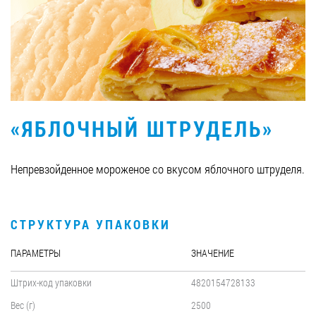
Вакансии
ЗАКАЗАТЬ ПРОДУКЦИЮ «РУДЬ»:
«ЯБЛОЧНЫЙ ШТРУДЕЛЬ»
СТАТЬ ПАРТНЕРОМ
0412 48 28 17
Непревзойденное мороженое со вкусом яблочного штруделя.
0412 42 29 23
СТРУКТУРА УПАКОВКИ
ПАРАМЕТРЫ
ЗНАЧЕНИЕ
Штрих-код упаковки
4820154728133
Вес (г)
2500