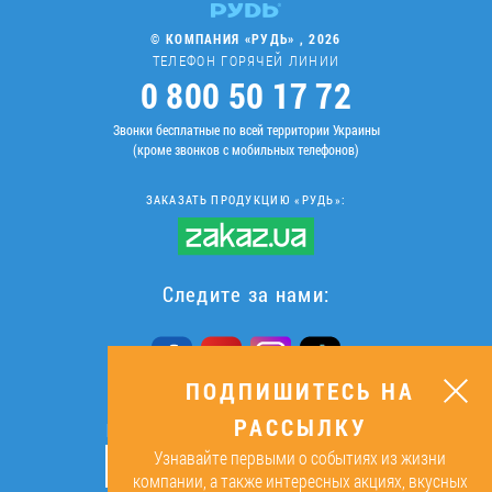
© КОМПАНИЯ «РУДЬ» , 2026
ТЕЛЕФОН ГОРЯЧЕЙ ЛИНИИ
0 800 50 17 72
Звонки бесплатные по всей территории Украины
(кроме звонков с мобильных телефонов)
ЗАКАЗАТЬ ПРОДУКЦИЮ «РУДЬ»:
Следите за нами:
ПОДПИШИТЕСЬ НА
РАССЫЛКУ
ПОДПИШИТЕСЬ НА РАССЫЛКУ
Узнавайте первыми о событиях из жизни
ОК
компании, а также интересных акциях, вкусных