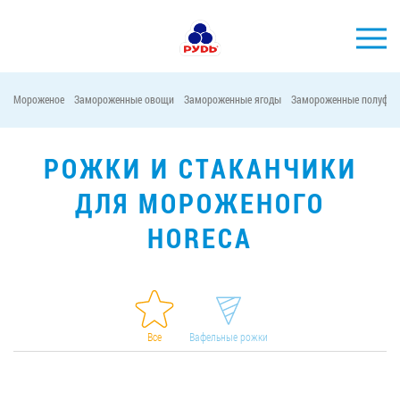
Мороженое
Замороженные овощи
Замороженные ягоды
Замороженные полуфаб
БРЕНДЫ
ПРОДУКЦИЯ
РОЖКИ И СТАКАНЧИКИ
КОМПАНИЯ
ДЛЯ МОРОЖЕНОГО
ПОТРЕБИТЕЛЯМ
HORECA
АКЦИИ
ПРЕСС-ЦЕНТР
ХОРЕКА
Все
Вафельные рожки
Тендерные закупки
Контакты