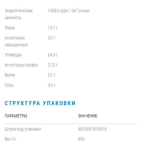
Энергетическая
1458,0 кДж / 347,0 ккал
ценность
Жиры
12,1 г
из которых
5,5 г
насыщенные
Углеводы
54,3 г
из которых сахара
21,5 г
Белки
5,1 г
Соль
0,3 г
СТРУКТУРА УПАКОВКИ
ПАРАМЕТРЫ
ЗНАЧЕНИЕ
Штрих-код упаковки
4823097818916
Вес (г)
800