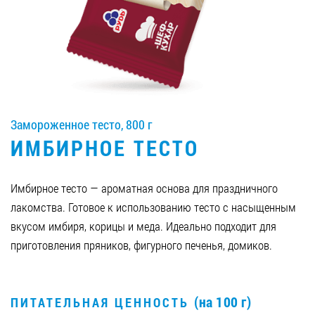
Вакансии
ЗАКАЗАТЬ ПРОДУКЦИЮ «РУДЬ»:
Замороженное тесто, 800 г
СТАТЬ ПАРТНЕРОМ
ИМБИРНОЕ ТЕСТО
0412 48 28 17
0412 42 29 23
Имбирное тесто — ароматная основа для праздничного
лакомства. Готовое к использованию тесто с насыщенным
вкусом имбиря, корицы и меда. Идеально подходит для
приготовления пряников, фигурного печенья, домиков.
(на 100 г)
ПИТАТЕЛЬНАЯ ЦЕННОСТЬ