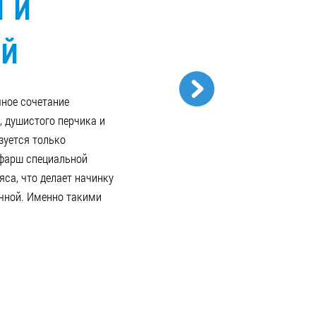
 И
ОЙ
чное сочетание
, душистого перчика и
зуется только
фарш специальной
яса, что делает начинку
чной. Именно такими