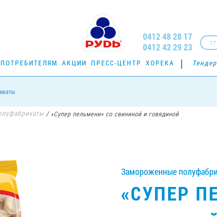
0412 48 28 17
СТ
0412 42 29 23
ПОТРЕБИТЕЛЯМ
АКЦИИ
ПРЕСС-ЦЕНТР
ХОРЕКА
Тенде
рикаты
олуфабрикаты
/
«Супер пельмени» со свининой и говядиной
Замороженные полуфабрик
«СУПЕР П