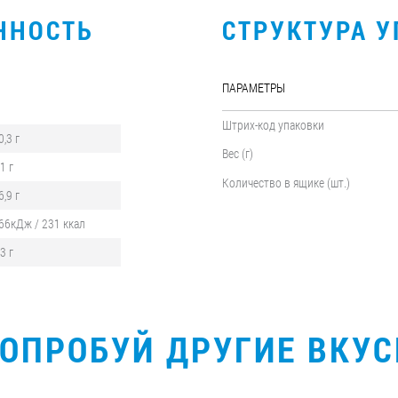
ННОСТЬ
СТРУКТУРА 
ПАРАМЕТРЫ
Штрих-код упаковки
0,3 г
Вес (г)
,1 г
Количество в ящике (шт.)
6,9 г
66кДж / 231 ккал
,3 г
ОПРОБУЙ ДРУГИЕ ВКУ