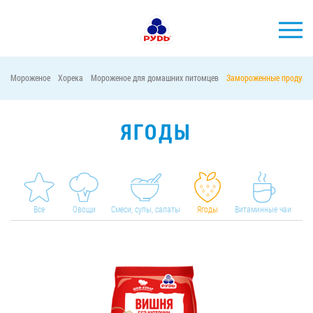
Мороженое
Хорека
Мороженое для домашних питомцев
Замороженные продукт
БРЕНДЫ
ПРОДУКЦИЯ
ЯГОДЫ
КОМПАНИЯ
ПОТРЕБИТЕЛЯМ
АКЦИИ
Все
Овощи
Смеси, супы, салаты
Ягоды
Витаминные чаи
ПРЕСС-ЦЕНТР
ХОРЕКА
Тендерные закупки
Контакты