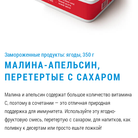
Вакансии
ЗАКАЗАТЬ ПРОДУКЦИЮ «РУДЬ»:
Замороженные продукты: ягоды, 350 г
СТАТЬ ПАРТНЕРОМ
МАЛИНА-АПЕЛЬСИН,
0412 48 28 17
ПЕРЕТЕРТЫЕ С САХАРОМ
0412 42 29 23
Малина и апельсин содержат большое количество витамина
С, поэтому в сочетании — это отличная природная
поддержка для иммунитета. Используйте эту ягодно-
фруктовую смесь, перетертую с сахаром, для напитков, как
поливку к десертам или просто ешьте ложкой!