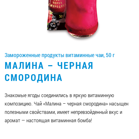
Вакансии
ЗАКАЗАТЬ ПРОДУКЦИЮ «РУДЬ»:
Замороженные продукты витаминные чаи, 50 г
СТАТЬ ПАРТНЕРОМ
МАЛИНА – ЧЕРНАЯ
0412 48 28 17
СМОРОДИНА
0412 42 29 23
Знакомые ягоды соединились в яркую витаминную
композицию. Чай «Малина – черная смородина» насыщен
полезными свойствами, имеет непревзойденный вкус и
аромат — настоящая витаминная бомба!