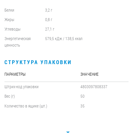
Белки
3,2 г
Жиры
0,8 г
Углеводы
27,1 г
Энергетическая
579,5 кДж / 138,5 ккал
ценность
СТРУКТУРА УПАКОВКИ
ПАРАМЕТРЫ
ЗНАЧЕНИЕ
Штрих-код упаковки
4803097808337
Вес (г)
50
Количество в ящике (шт.)
35