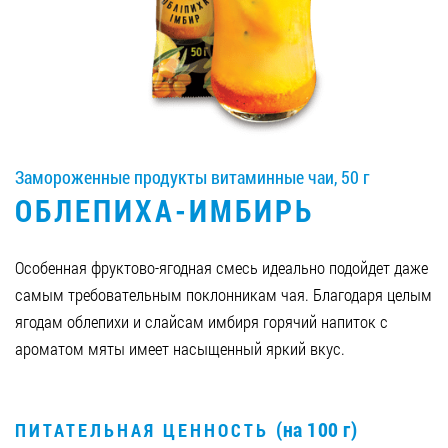
Вакансии
ЗАКАЗАТЬ ПРОДУКЦИЮ «РУДЬ»:
Замороженные продукты витаминные чаи, 50 г
СТАТЬ ПАРТНЕРОМ
ОБЛЕПИХА-ИМБИРЬ
0412 48 28 17
0412 42 29 23
Особенная фруктово-ягодная смесь идеально подойдет даже
самым требовательным поклонникам чая. Благодаря целым
ягодам облепихи и слайсам имбиря горячий напиток с
ароматом мяты имеет насыщенный яркий вкус.
(на 100 г)
ПИТАТЕЛЬНАЯ ЦЕННОСТЬ