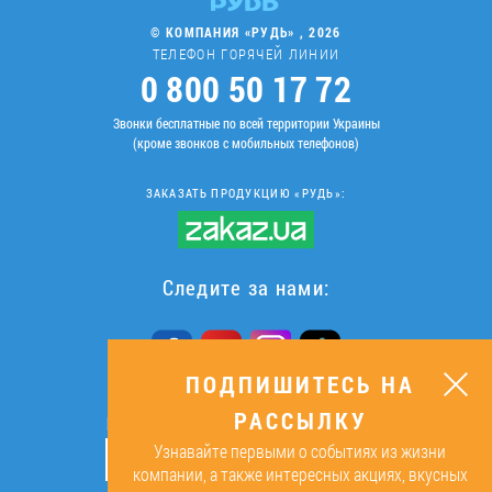
© КОМПАНИЯ «РУДЬ» , 2026
ТЕЛЕФОН ГОРЯЧЕЙ ЛИНИИ
0 800 50 17 72
Звонки бесплатные по всей территории Украины
(кроме звонков с мобильных телефонов)
ЗАКАЗАТЬ ПРОДУКЦИЮ «РУДЬ»:
Следите за нами:
ПОДПИШИТЕСЬ НА
РАССЫЛКУ
ПОДПИШИТЕСЬ НА РАССЫЛКУ
Узнавайте первыми о событиях из жизни
ОК
компании, а также интересных акциях, вкусных