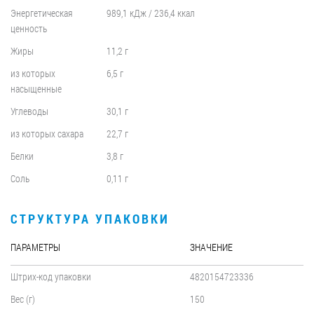
Энергетическая
989,1 кДж / 236,4 ккал
ценность
Жиры
11,2 г
из которых
6,5 г
насыщенные
Углеводы
30,1 г
из которых сахара
22,7 г
Белки
3,8 г
Соль
0,11 г
СТРУКТУРА УПАКОВКИ
ПАРАМЕТРЫ
ЗНАЧЕНИЕ
Штрих-код упаковки
4820154723336
Вес (г)
150