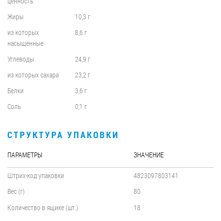
ценность
Жиры
10,3 г
из которых
8,6 г
насыщенные
Углеводы
24,9 г
из которых сахара
23,2 г
Белки
3,6 г
Соль
0,1 г
СТРУКТУРА УПАКОВКИ
ПАРАМЕТРЫ
ЗНАЧЕНИЕ
Штрих-код упаковки
4823097803141
Вес (г)
80
Количество в ящике (шт.)
18