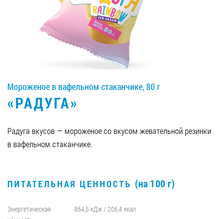
Вакансии
ЗАКАЗАТЬ ПРОДУКЦИЮ «РУДЬ»:
Мороженое в вафельном стаканчике, 80 г
СТАТЬ ПАРТНЕРОМ
«РАДУГА»
0412 48 28 17
0412 42 29 23
Радуга вкусов — мороженое со вкусом жевательной резинки
в вафельном стаканчике.
(на 100 г)
ПИТАТЕЛЬНАЯ ЦЕННОСТЬ
Энергетическая
864,5 кДж / 206,4 ккал