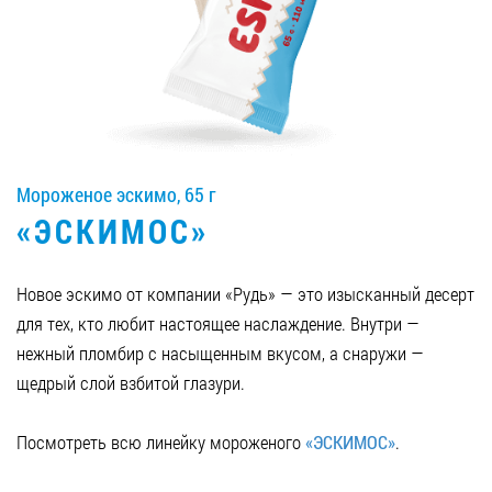
Вакансии
ЗАКАЗАТЬ ПРОДУКЦИЮ «РУДЬ»:
Мороженое эскимо, 65 г
СТАТЬ ПАРТНЕРОМ
«ЭСКИМОС»
0412 48 28 17
0412 42 29 23
Новое эскимо от компании «Рудь» — это изысканный десерт
для тех, кто любит настоящее наслаждение. Внутри —
нежный пломбир с насыщенным вкусом, а снаружи —
щедрый слой взбитой глазури.
Посмотреть всю линейку мороженого
«ЭСКИМОС»
.