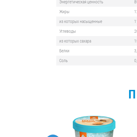
Энергетическая ценность
8
Жиры
1
из которых насыщенные
1
Углеводы
2
из которых сахара
1
Белки
3
Соль
0
П