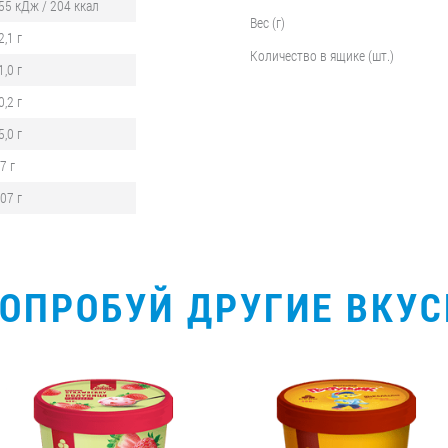
55 кДж / 204 ккал
Вес (г)
2,1 г
Количество в ящике (шт.)
1,0 г
0,2 г
5,0 г
,7 г
,07 г
ОПРОБУЙ ДРУГИЕ ВКУ