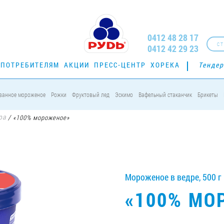
0412 48 28 17
СТ
0412 42 29 23
ПОТРЕБИТЕЛЯМ
АКЦИИ
ПРЕСС-ЦЕНТР
ХОРЕКА
Тенде
ванное мороженое
Рожки
Фруктовый лед
Эскимо
Вафельный стаканчик
Брикеты
ра
/
«100% мороженое»
Мороженое в ведре, 500 г
«100% МО