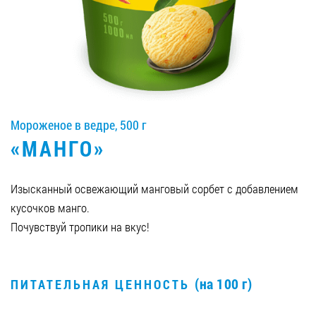
Вакансии
ЗАКАЗАТЬ ПРОДУКЦИЮ «РУДЬ»:
Мороженое в ведре, 500 г
СТАТЬ ПАРТНЕРОМ
«МАНГО»
0412 48 28 17
0412 42 29 23
Изысканный освежающий манговый сорбет с добавлением
кусочков манго.
Почувствуй тропики на вкус!
(на 100 г)
ПИТАТЕЛЬНАЯ ЦЕННОСТЬ