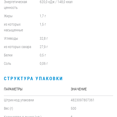
Энергетическая
620,0 кДж / 148,0 ккал
ценность
Жиры
1,7 г
из которых
1,5 г
насыщенные
Углеводы
32,8 г
из которых сахара
27,9 г
Белки
0,5 г
Соль
0,06 г
СТРУКТУРА УПАКОВКИ
ПАРАМЕТРЫ
ЗНАЧЕНИЕ
Штрих-код упаковки
4823097807361
Вес (г)
500
Количество в ящике (шт.)
6