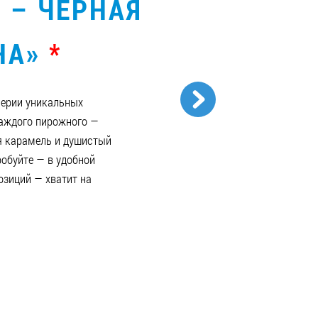
 – ЧЕРНАЯ
НА»
*
серии уникальных
каждого пирожного —
я карамель и душистый
обуйте — в удобной
озиций — хватит на