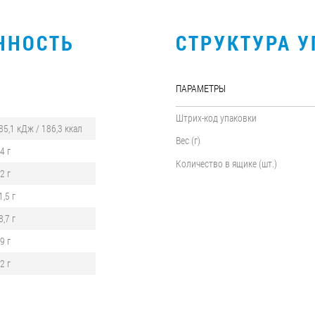
ННОСТЬ
СТРУКТУРА 
ПАРАМЕТРЫ
Штрих-код упаковки
85,1 кДж / 186,3 ккал
Вес (г)
,4 г
Количество в ящике (шт.)
,2 г
1,5 г
8,7 г
,9 г
,2 г