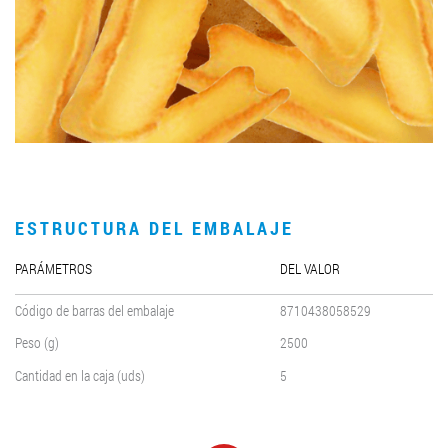
LLEGAR A SER SOCIO
0412 48 28 17
0412 42 29 23
ESTRUCTURA DEL EMBALAJE
PARÁMETROS
DEL VALOR
Código de barras del embalaje
8710438058529
Peso (g)
2500
Cantidad en la caja (uds)
5