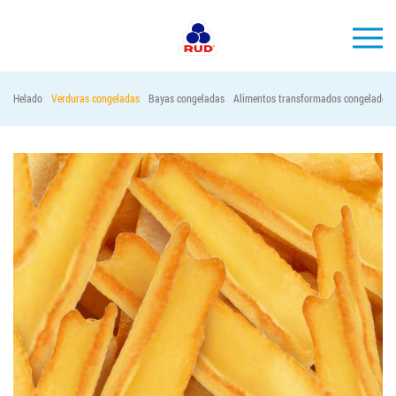
ES
Helado
Verduras congeladas
Bayas congeladas
Alimentos transformados congelados
MARCAS
PRODUCCIÓN
EMPRESA
Horeca
Contactos
Vacantes
PEDIR PRODUCTOS "RUD":