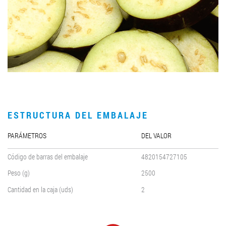
LLEGAR A SER SOCIO
0412 48 28 17
0412 42 29 23
ESTRUCTURA DEL EMBALAJE
PARÁMETROS
DEL VALOR
Código de barras del embalaje
4820154727105
Peso (g)
2500
Cantidad en la caja (uds)
2