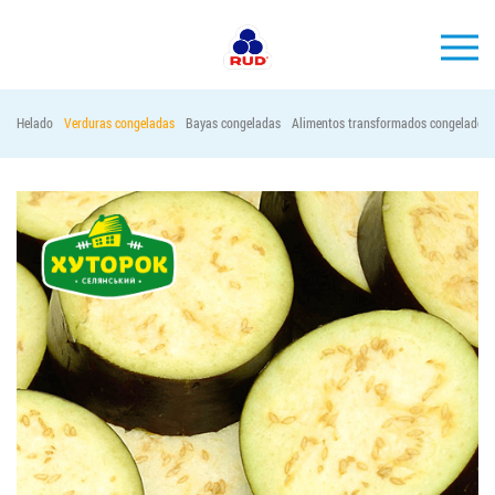
ES
Helado
Verduras congeladas
Bayas congeladas
Alimentos transformados congelados
MARCAS
PRODUCCIÓN
EMPRESA
Horeca
Contactos
Vacantes
PEDIR PRODUCTOS "RUD":