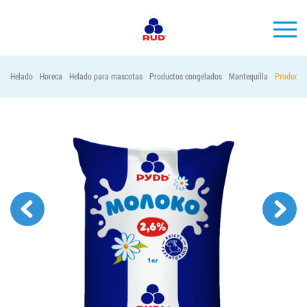
ES
Helado
Horeca
Helado para mascotas
Productos congelados
Mantequilla
Productos
MARCAS
PRODUCCIÓN
EMPRESA
Horeca
Contactos
Vacantes
PEDIR PRODUCTOS "RUD":