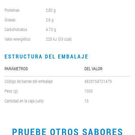
Proteínas
2,82 g
Grasas
2,6 g
Carbohidratos
4.73 g
Valor energético
220 kJ (53 ccal)
ESTRUCTURA DEL EMBALAJE
PARÁMETROS
DEL VALOR
Código de barras del embalaje
4820154721479
Peso (g)
1000
Cantidad en la caja (uds)
15
PRUEBE OTROS SABORES