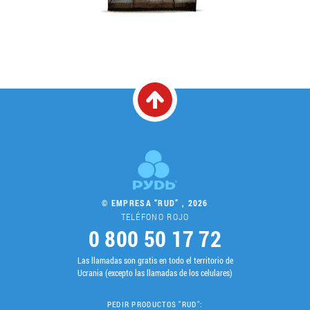
© EMPRESA “RUD” , 2026
TELÉFONO ROJO
0 800 50 17 72
Las llamadas son gratis en todo el territorio de
Ucrania (excepto las llamadas de los celulares)
PEDIR PRODUCTOS "RUD":