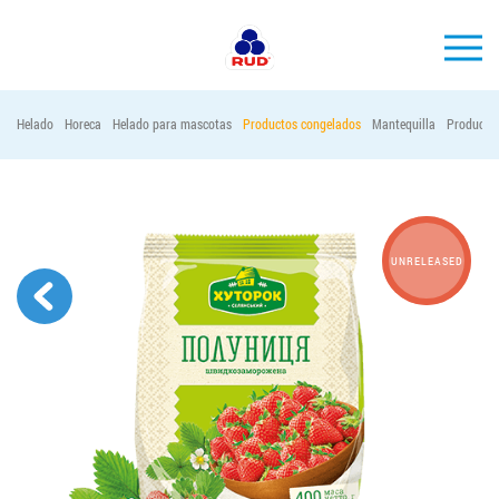
ES
Helado
Horeca
Helado para mascotas
Productos congelados
Mantequilla
Productos
MARCAS
PRODUCCIÓN
EMPRESA
UNRELEASED
Horeca
Contactos
Vacantes
PEDIR PRODUCTOS "RUD":