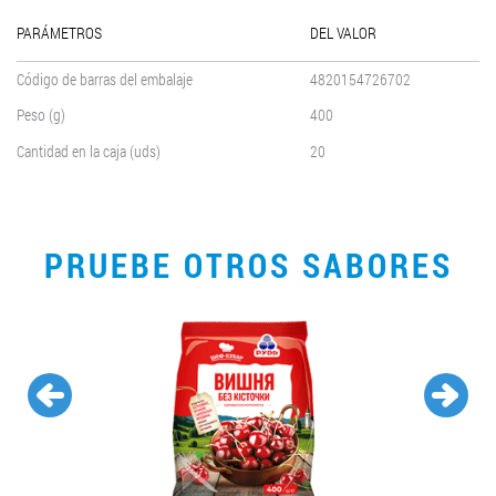
PARÁMETROS
DEL VALOR
Código de barras del embalaje
4820154726702
Peso (g)
400
Cantidad en la caja (uds)
20
PRUEBE OTROS SABORES