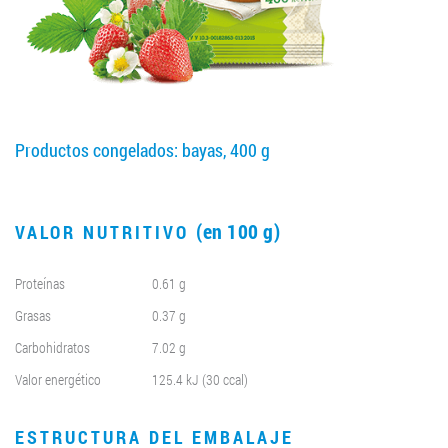
LLEGAR A SER SOCIO
0412 48 28 17
0412 42 29 23
Productos congelados: bayas, 400 g
(en 100 g)
VALOR NUTRITIVO
Proteínas
0.61 g
Grasas
0.37 g
Carbohidratos
7.02 g
Valor energético
125.4 kJ (30 ccal)
ESTRUCTURA DEL EMBALAJE