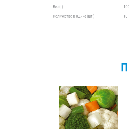
Вес (г)
10
Количество в ящике (шт.)
10
П