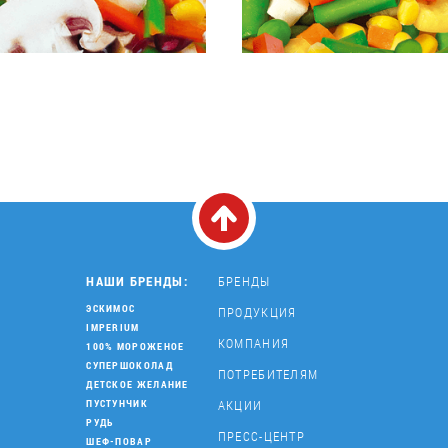
НАШИ БРЕНДЫ:
БРЕНДЫ
ЭСКИМОС
ПРОДУКЦИЯ
IMPERIUM
КОМПАНИЯ
100% МОРОЖЕНОЕ
СУПЕРШОКОЛАД
ПОТРЕБИТЕЛЯМ
ДЕТСКОЕ ЖЕЛАНИЕ
АКЦИИ
ПУСТУНЧИК
РУДЬ
ПРЕСС-ЦЕНТР
ШЕФ-ПОВАР