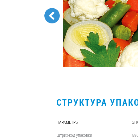
СТРУКТУРА УПАК
ПАРАМЕТРЫ
ЗН
Штрих-код упаковки
59